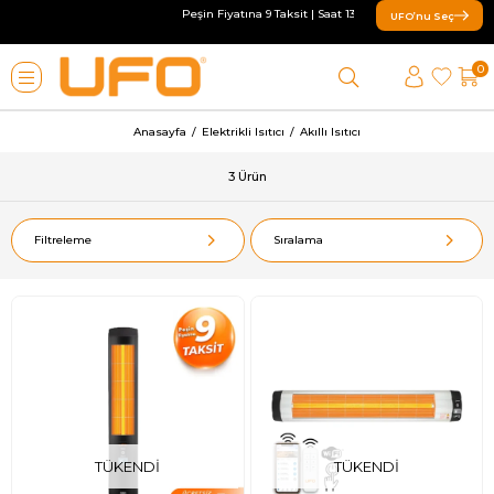
Peşin Fiyatına 9 Taksit | Saat 13:00’e kadar verilen sipari
UFO’nu Seç
0
Anasayfa
Elektrikli Isıtıcı
Akıllı Isıtıcı
3 Ürün
Filtreleme
Sıralama
TÜKENDI
TÜKENDI