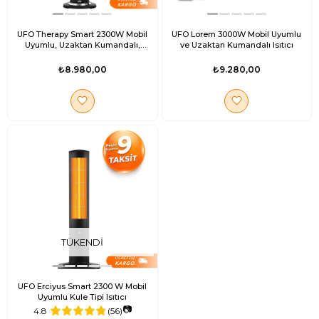
UFO Therapy Smart 2300W Mobil
UFO Lorem 3000W Mobil Uyumlu
Uyumlu, Uzaktan Kumandalı,
ve Uzaktan Kumandalı Isıtıcı
Tasarruf Modlu ve
Programlanabilir Kule Tipi Isıtıcı
₺8.980,00
₺9.280,00
TÜKENDI
UFO Erciyus Smart 2300 W Mobil
Uyumlu Kule Tipi Isıtıcı
📷
4.8
(56)