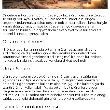
Öncelikle ısıtıcı tipleri günümüzde çok fazla ürün çeşidi ile tüketici
ile buluşuyor. Ayaklı, yatay, duvara monte, stantlı gibi birçok
seçenek bulunmakta, fakat çeşidin çok olması kullanıcılarda haliyle
kararsızlığa yol açıyor. İşte bu yüzden en çok cevabı aranan
sorulardan birini bu blog yazısında cevaplayalım ve kullanıcılara
önemli bir not düşmüş olalım.
Ortam İncelemesi
İlk önce ısıtıcı kullanımında ortamın m2’si hesaplanmalı bunun
ardından iç ve dış mekân için kullanılacaksa konumlandırma
kararının verilmesi gerekmektedir. Kaç m2’lik alanda kullanılacak
ne kadar bir alan ısıtılacak bu konulara dikkat edilmeli.
Ürün Seçimi
Ürün tipleri seçimi de çok önemlidir. Ortama uyum sağlaması
açısından ürün tipi ile ortamda da uyum sağlanması önemli bir
noktadır. Eğer ortamda kullanım alanınız uygun ise kule tipi ya da
stantlı ürünler kullanılabilir. Ya da ortam bu tip ürünlere uygun
değilse askı aparatlı olan duvara monte edilen tipler tercih
edilmelidir. Bu iki nokta ortamlar hakkında verimli kullanım olanağı
sağlayacağı gibi dekoratif görünüme de katkı sağlayacaktır.
Isıtıcı Konumlandırması