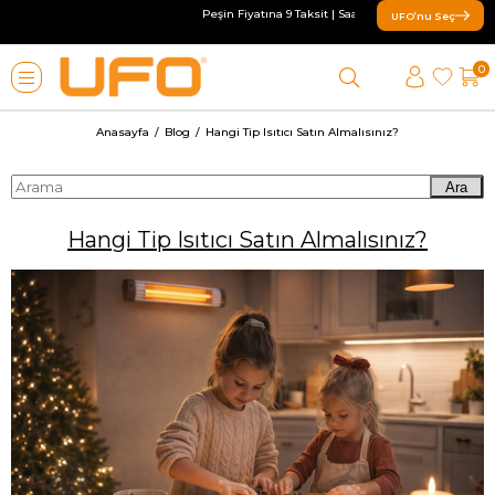
Peşin Fiyatına 9 Taksit | Saat 13:00’e kadar verilen sipa
UFO’nu Seç
0
Anasayfa
Blog
Hangi Tip Isıtıcı Satın Almalısınız?
Ara
Hangi Tip Isıtıcı Satın Almalısınız?