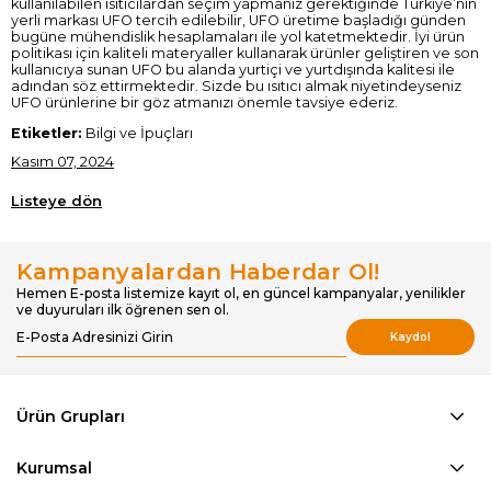
kullanılabilen ısıtıcılardan seçim yapmanız gerektiğinde Türkiye’nin
yerli markası UFO tercih edilebilir, UFO üretime başladığı günden
bugüne mühendislik hesaplamaları ile yol katetmektedir. İyi ürün
politikası için kaliteli materyaller kullanarak ürünler geliştiren ve son
kullanıcıya sunan UFO bu alanda yurtiçi ve yurtdışında kalitesi ile
adından söz ettirmektedir. Sizde bu ısıtıcı almak niyetindeyseniz
UFO ürünlerine bir göz atmanızı önemle tavsiye ederiz.
Etiketler:
Bilgi ve İpuçları
Kasım 07, 2024
Listeye dön
Kampanyalardan Haberdar Ol!
Hemen E-posta listemize kayıt ol, en güncel kampanyalar, yenilikler
ve duyuruları ilk öğrenen sen ol.
Kaydol
Ürün Grupları
Kurumsal