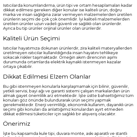
Isıtıcılarda konumlandırma, ürün tipi ve ortam hesaplamaları kadar
dikkat edilmesi gereken diğer konular ise kaliteli ürün, doğru
marka ve insan sağlığına zarar vermeyen malzemelerden üretilen
ürünlerin seçimi de çok çok önemlidir. İyi kaliteli malzemelerden
üretilen ürünler uzun vadeli güvenli ve sağlıklı olan ürünlerdir.
Ayrıca bu tip ürünler orijinal ürünler olan ürünlerdir.
Kaliteli Ürün Seçimi
Isıtıcılar hayatımıza dokunan ürünlerdir, zira kaliteli materyallerden
üretilmeyen ısıtıcılar kullanıldığında insan hayatını tehlikeye
sokacak riskler taşımaktadır. Örneğin akım direncinin aşımı
durumunda ortamlarda elektrik kaynaklı istenmeyen kazalar
ortaya çıkabilir.
Dikkat Edilmesi Elzem Olanlar
Bu gibi istenmeyen konularla karşılaşmamak için bilinir, güvenilir,
yetkili servisi, bayi ağı ve garanti sistemi çalışan markalardan ürün
almak gayet önemlilik arz etmektedir. İşte üstte bahsettiğimiz tüm
konuları göz önünde bulundurarak ürün seçimi yapmak
gerekmektedir. Enerji verimliliği, ekonomik kullanım, dayanıklı ürün
seçimi gibi konuları da anlattığımız konulardan ayırt etmeden
dikkat edilmesi tüketiciler için sağlıklı bir alışveriş olacaktır.
Önerimiz
İşte bu kapsamda kule tipi, duvara monte, askı aparatlı ve stantlı